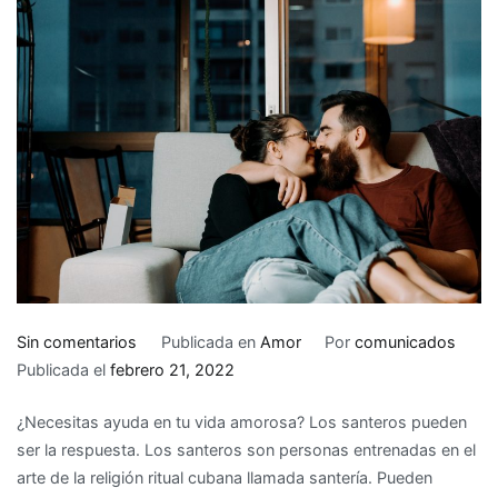
en
Sin comentarios
Publicada en
Amor
Por
comunicados
7
Publicada el
febrero 21, 2022
formas
¿Necesitas ayuda en tu vida amorosa? Los santeros pueden
en
ser la respuesta. Los santeros son personas entrenadas en el
que
arte de la religión ritual cubana llamada santería. Pueden
los