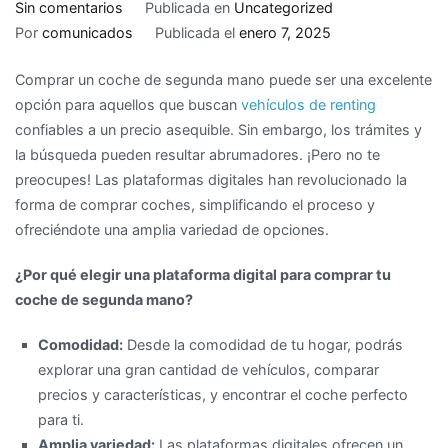
en
Sin comentarios
Publicada en
Uncategorized
¿Buscas
Por
comunicados
Publicada el
enero 7, 2025
un
Comprar un coche de segunda mano puede ser una excelente
coche
opción para aquellos que buscan
vehículos de renting
de
confiables a un precio asequible. Sin embargo, los trámites y
segunda
la búsqueda pueden resultar abrumadores. ¡Pero no te
mano?
preocupes! Las plataformas digitales han revolucionado la
Olvídate
forma de comprar coches, simplificando el proceso y
de
ofreciéndote una amplia variedad de opciones.
los
trámites:
¿Por qué elegir una plataforma digital para comprar tu
¡Las
coche de segunda mano?
plataformas
digitales
Comodidad:
Desde la comodidad de tu hogar, podrás
lo
explorar una gran cantidad de vehículos, comparar
hacen
precios y características, y encontrar el coche perfecto
por
para ti.
ti!
Amplia variedad:
Las plataformas digitales ofrecen un