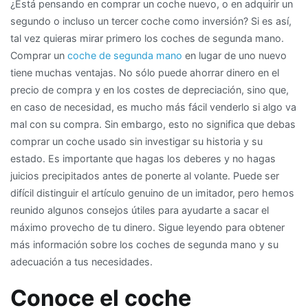
¿Está pensando en comprar un coche nuevo, o en adquirir un
coches
segundo o incluso un tercer coche como inversión? Si es así,
de
tal vez quieras mirar primero los coches de segunda mano.
segunda
Comprar un
coche de segunda mano
en lugar de uno nuevo
mano,
tiene muchas ventajas. No sólo puede ahorrar dinero en el
opiniones
precio de compra y en los costes de depreciación, sino que,
y
en caso de necesidad, es mucho más fácil venderlo si algo va
consejos
mal con su compra. Sin embargo, esto no significa que debas
para
comprar un coche usado sin investigar su historia y su
coches
estado. Es importante que hagas los deberes y no hagas
de
juicios precipitados antes de ponerte al volante. Puede ser
segunda
difícil distinguir el artículo genuino de un imitador, pero hemos
mano
reunido algunos consejos útiles para ayudarte a sacar el
máximo provecho de tu dinero. Sigue leyendo para obtener
más información sobre los coches de segunda mano y su
adecuación a tus necesidades.
Conoce el coche