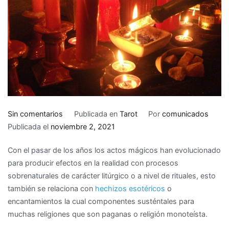
en
Sin comentarios
Publicada en
Tarot
Por
comunicados
La
Publicada el
noviembre 2, 2021
magia
Con el pasar de los años los actos mágicos han evolucionado
se
para producir efectos en la realidad con procesos
encuentra
sobrenaturales de carácter litúrgico o a nivel de rituales, esto
entre
también se relaciona con
hechizos esotéricos
o
nosotros
encantamientos la cual componentes susténtales para
muchas religiones que son paganas o religión monoteísta.