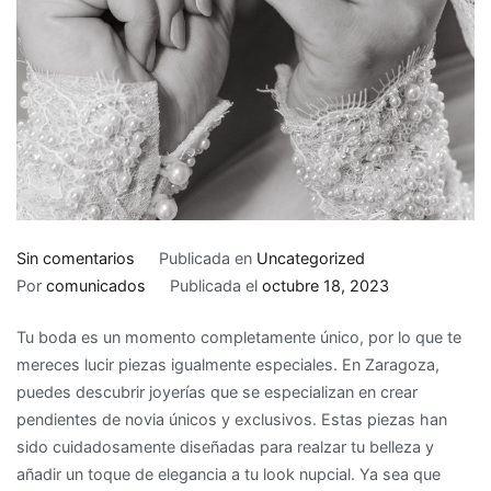
en
Sin comentarios
Publicada en
Uncategorized
Piezas
Por
comunicados
Publicada el
octubre 18, 2023
únicas:
Tu boda es un momento completamente único, por lo que te
descubre
mereces lucir piezas igualmente especiales. En Zaragoza,
los
puedes descubrir joyerías que se especializan en crear
pendientes
pendientes de novia únicos y exclusivos. Estas piezas han
de
sido cuidadosamente diseñadas para realzar tu belleza y
novia
añadir un toque de elegancia a tu look nupcial. Ya sea que
más