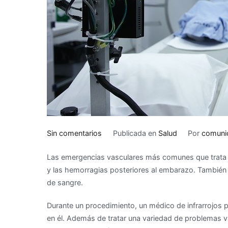
en
Sin comentarios
Publicada en
Salud
Por
comuni
¿Qué
Las emergencias vasculares más comunes que trata la
es
y las hemorragias posteriores al embarazo. También tra
la
de sangre.
radiología
intervencionista?
Durante un procedimiento, un médico de infrarrojos p
en él. Además de tratar una variedad de problemas va