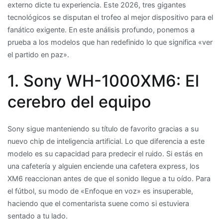
externo dicte tu experiencia. Este 2026, tres gigantes
líderes
tecnológicos se disputan el trofeo al mejor dispositivo para el
que
fanático exigente. En este análisis profundo, ponemos a
prometen
prueba a los modelos que han redefinido lo que significa «ver
silencio
el partido en paz».
total
en
1. Sony WH-1000XM6: El
entornos
saturados
cerebro del equipo
Sony sigue manteniendo su título de favorito gracias a su
nuevo chip de inteligencia artificial. Lo que diferencia a este
modelo es su capacidad para predecir el ruido. Si estás en
una cafetería y alguien enciende una cafetera express, los
XM6 reaccionan antes de que el sonido llegue a tu oído. Para
el fútbol, su modo de «Enfoque en voz» es insuperable,
haciendo que el comentarista suene como si estuviera
sentado a tu lado.