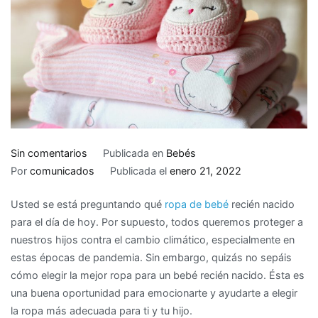
en
Sin comentarios
Publicada en
Bebés
Cómo
Por
comunicados
Publicada el
enero 21, 2022
elegir
Usted se está preguntando qué
ropa de bebé
recién nacido
ropa
para el día de hoy. Por supuesto, todos queremos proteger a
de
nuestros hijos contra el cambio climático, especialmente en
bebé
estas épocas de pandemia. Sin embargo, quizás no sepáis
recién
cómo elegir la mejor ropa para un bebé recién nacido. Ésta es
nacido
una buena oportunidad para emocionarte y ayudarte a elegir
la ropa más adecuada para ti y tu hijo.