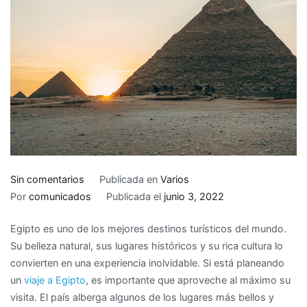
en
Sin comentarios
Publicada en
Varios
Consejos
Por
comunicados
Publicada el
junio 3, 2022
para
Egipto es uno de los mejores destinos turísticos del mundo.
viajar
Su belleza natural, sus lugares históricos y su rica cultura lo
a
convierten en una experiencia inolvidable. Si está planeando
Egipto
un
viaje a Egipto
, es importante que aproveche al máximo su
y
visita. El país alberga algunos de los lugares más bellos y
aprovechar