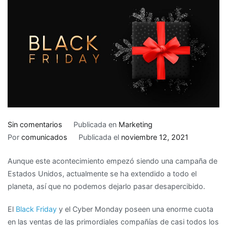
en
Sin comentarios
Publicada en
Marketing
¿Cómo
Por
comunicados
Publicada el
noviembre 12, 2021
preparar
Aunque este acontecimiento empezó siendo una campaña de
tu
Estados Unidos, actualmente se ha extendido a todo el
web
planeta, así que no podemos dejarlo pasar desapercibido.
de
la
El
Black Friday
y el Cyber Monday poseen una enorme cuota
mejor
en las ventas de las primordiales compañías de casi todos los
manera