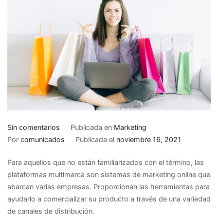
en
Sin comentarios
Publicada en
Marketing
¿Qué
Por
comunicados
Publicada el
noviembre 16, 2021
son
Para aquellos que no están familiarizados con el término, las
las
plataformas multimarca son sistemas de marketing online que
plataformas
abarcan varias empresas. Proporcionan las herramientas para
multimarca
ayudarlo a comercializar su producto a través de una variedad
y
de canales de distribución.
cómo